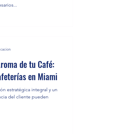
arios...
icacion
Aroma de tu Café:
afeterías en Miami
n estratégica integral y un
cia del cliente pueden