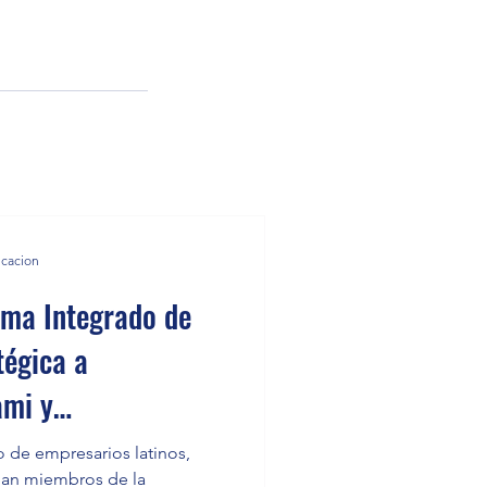
icacion
ema Integrado de
tégica a
ami y
 de empresarios latinos,
aban miembros de la