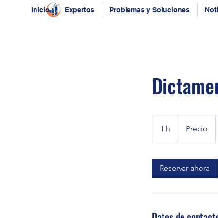
Inicio
Expertos
Problemas y Soluciones
Not
Dictame
Precio
1 h
1
Precio
Reservar ahora
Datos de contact