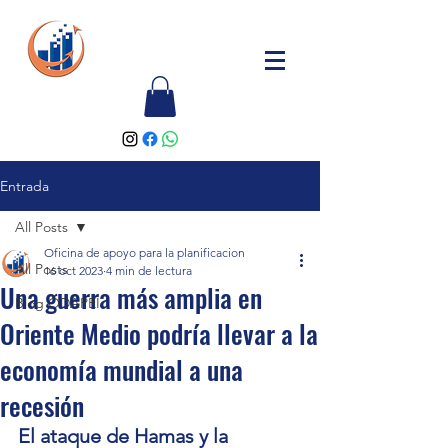
Entrada
All Posts
Oficina de apoyo para la planificacion
All Posts
16 oct 2023
4 min de lectura
Una guerra más amplia en
Blog ODAPEI
Oriente Medio podría llevar a la
economía mundial a una
recesión
El ataque de Hamas y la 