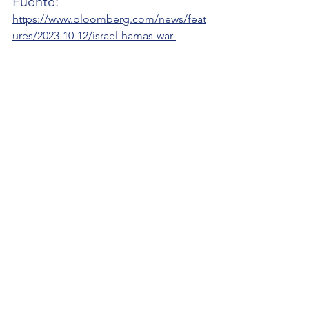
Fuente: 
https://www.bloomberg.com/news/feat
ures/2023-10-12/israel-hamas-war-
impact-could-tip-global-economy-into-
recession?
sref=PFCuwcPr&utm_medium=social&
cmpid=socialflow-twitter-
business&utm_source=twitter&utm_co
ntent=business&utm_campaign=social
flow-organic
Ver todo
Entradas recientes