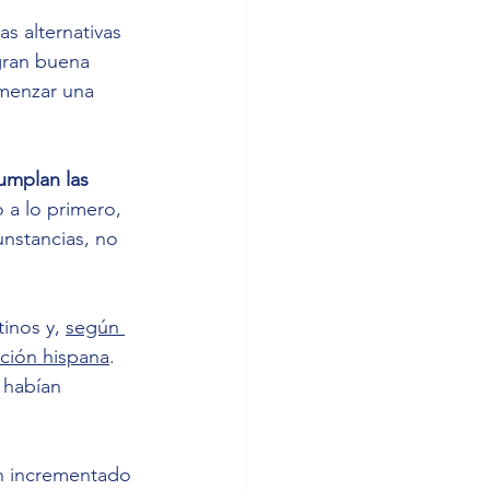
s alternativas 
gran buena 
omenzar una 
umplan las 
o a lo primero, 
nstancias, no 
inos y, 
según 
ación hispana
. 
 habían 
an incrementado 