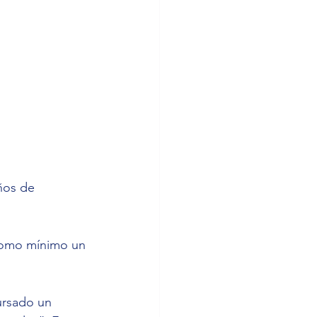
ños de 
como mínimo un 
ursado un 