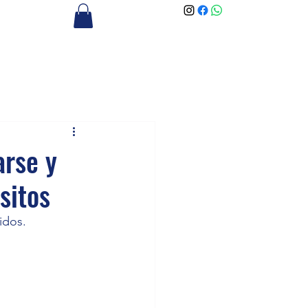
arse y
sitos
idos.