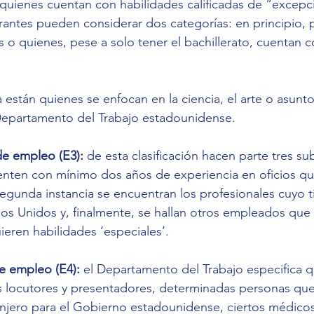
uienes cuentan con habilidades calificadas de “excepci
rantes pueden considerar dos categorías: en principio, p
s o quienes, pese a solo tener el bachillerato, cuentan 
 están quienes se enfocan en la ciencia, el arte o asunt
 Departamento del Trabajo estadounidense.
de empleo (E3): 
de esta clasificación hacen parte tres su
enten con mínimo dos años de experiencia en oficios qu
gunda instancia se encuentran los profesionales cuyo t
os Unidos y, finalmente, se hallan otros empleados que
eren habilidades ‘especiales’.
e empleo (E4):
 el Departamento del Trabajo especifica q
s locutores y presentadores, determinadas personas que
anjero para el Gobierno estadounidense, ciertos médicos,