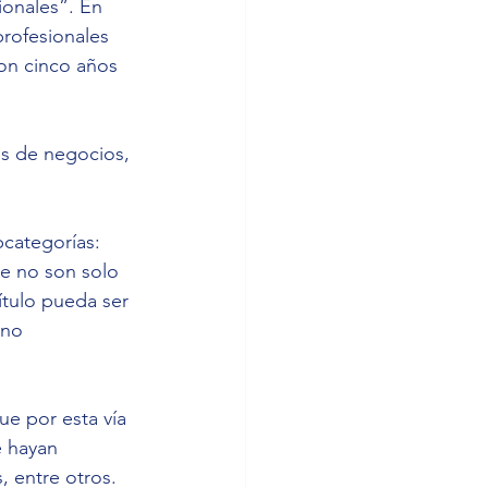
onales”. En 
rofesionales 
con cinco años 
os de negocios, 
bcategorías: 
e no son solo 
ítulo pueda ser 
 no 
ue por esta vía 
 hayan 
 entre otros. 