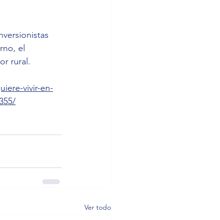
versionistas 
no, el 
r rural.
ere-vivir-en-
355/
Ver todo