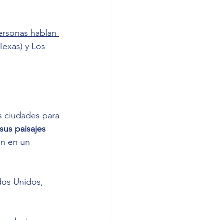
ersonas hablan 
Texas) y Los 
s ciudades para 
sus paisajes 
en en un 
dos Unidos, 