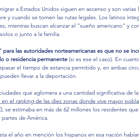
migrar a Estados Unidos siguen en ascenso y son varias la
pre y cuando se tomen las rutas legales. Los latinos inte
nes, mientras buscan alcanzar el “sueño americano” y c
olos o junto a la familia.
’ para las autoridades norteamericanas es que no se inc
do o residencia permanente
 (si es ese el caso). En cuant
epasar el tiempo de estancia permitido y, en ambas circu
pueden llevar a la deportación.
ciudades que aglomera a una cantidad significativa de lat
á en el 
ranking
 de las diez zonas donde vive mayor pobl
, se estimaba en más de 62 millones los residentes que
 partes de América.
asta el año en mención los hispanos en esa nación habí